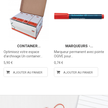
CONTAINER...
MARQUEURS -...
nte
Optimisez votre espace
Marqueur permanent avec pointe
Pa
d'archivage.Un container...
OGIVE pour...
A4
5,90 €
0,74 €
6,
AJOUTER AU PANIER
AJOUTER AU PANIER