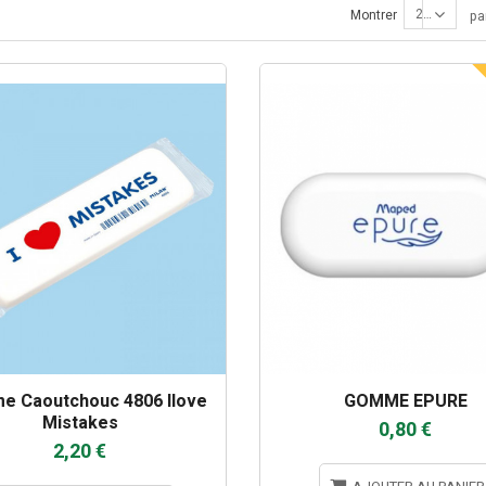
24
Montrer
pa
e Caoutchouc 4806 Ilove
GOMME EPURE
Mistakes
0,80 €
2,20 €