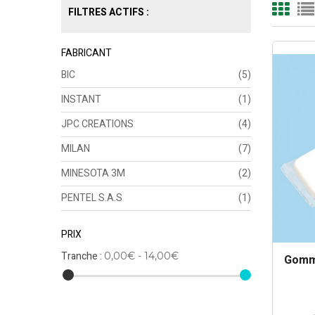
FILTRES ACTIFS :
FABRICANT
BIC
(5)
INSTANT
(1)
JPC CREATIONS
(4)
MILAN
(7)
MINESOTA 3M
(2)
PENTEL S.A.S
(1)
PRIX
Tranche :
0,00€ - 14,00€
Gomm