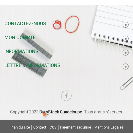
CONTACTEZ-NOUS
MON COMPTE
INFORMATIONS
LETTRE D'INFORMATIONS
Copyright 2023
BuroStock Guadeloupe
. Tous droits réservés.
Plan du site
Contact
CGV
Paiement sécurisé
Mentions Légales