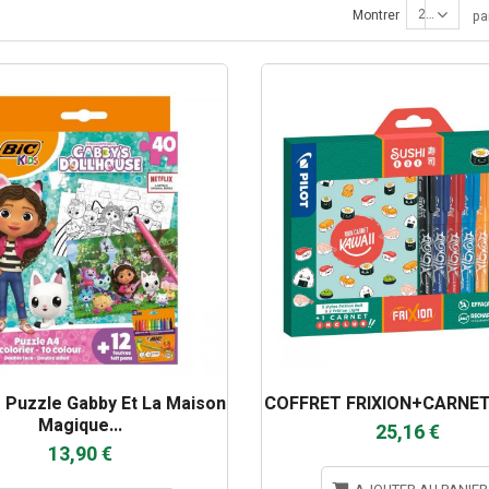
24
Montrer
pa
s Puzzle Gabby Et La Maison
COFFRET FRIXION+CARNE
Magique...
25,16 €
13,90 €