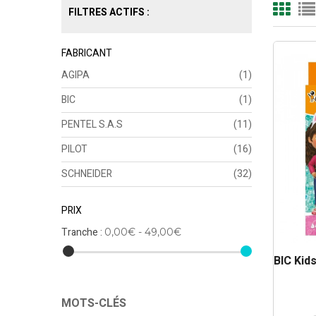
FILTRES ACTIFS :
FABRICANT
AGIPA
(1)
BIC
(1)
PENTEL S.A.S
(11)
PILOT
(16)
SCHNEIDER
(32)
PRIX
Tranche :
0,00€ - 49,00€
BIC Kid
MOTS-CLÉS